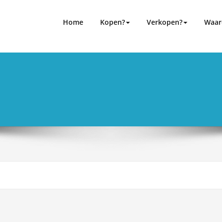
ning bij bedrijfsovernames
n ondersteuning bij bedrijfsovernames
Home
Kopen?
Verkopen?
Waar