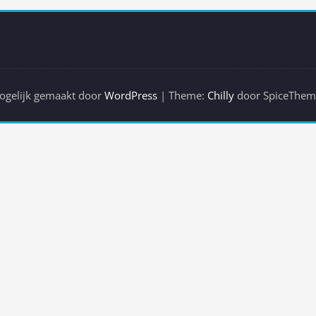
ogelijk gemaakt door
WordPress
| Theme:
Chilly
door SpiceThem