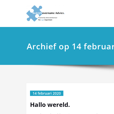
Ga
Ondersteu
Juridisch advies e
naar
de
inhoud
Archief op 14 februa
14 februari 2020
Hallo wereld.