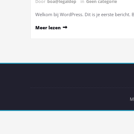
Door
boa@legaldep
in
Geen categorie
Welkom bij WordPress. Dit is je eerste bericht. 
Meer lezen
M