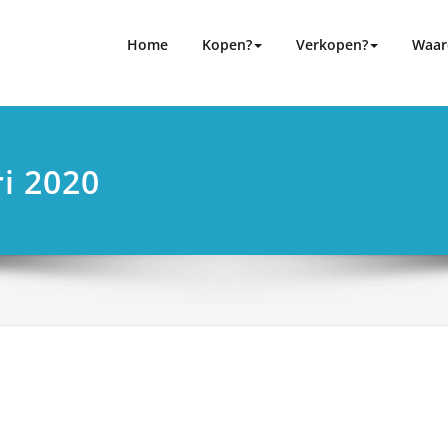
ning bij bedrijfsovernames
n ondersteuning bij bedrijfsovernames
Home
Kopen?
Verkopen?
Waar
ri 2020