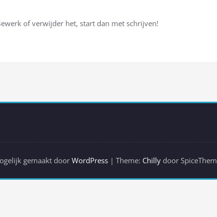
Bewerk of verwijder het, start dan met schrijven!
ogelijk gemaakt door
WordPress
| Theme:
Chilly
door SpiceThem