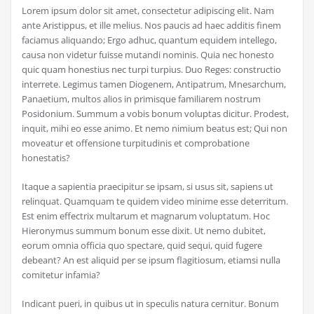
Lorem ipsum dolor sit amet, consectetur adipiscing elit. Nam
ante Aristippus, et ille melius. Nos paucis ad haec additis finem
faciamus aliquando; Ergo adhuc, quantum equidem intellego,
causa non videtur fuisse mutandi nominis. Quia nec honesto
quic quam honestius nec turpi turpius. Duo Reges: constructio
interrete. Legimus tamen Diogenem, Antipatrum, Mnesarchum,
Panaetium, multos alios in primisque familiarem nostrum
Posidonium. Summum a vobis bonum voluptas dicitur. Prodest,
inquit, mihi eo esse animo. Et nemo nimium beatus est; Qui non
moveatur et offensione turpitudinis et comprobatione
honestatis?
Itaque a sapientia praecipitur se ipsam, si usus sit, sapiens ut
relinquat. Quamquam te quidem video minime esse deterritum.
Est enim effectrix multarum et magnarum voluptatum. Hoc
Hieronymus summum bonum esse dixit. Ut nemo dubitet,
eorum omnia officia quo spectare, quid sequi, quid fugere
debeant? An est aliquid per se ipsum flagitiosum, etiamsi nulla
comitetur infamia?
Indicant pueri, in quibus ut in speculis natura cernitur. Bonum