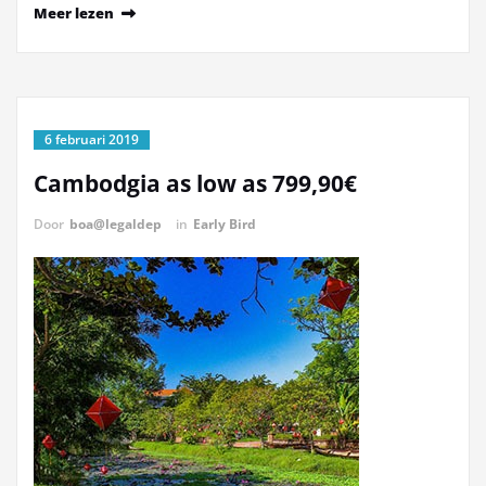
Meer lezen
6 februari 2019
Cambodgia as low as 799,90€
Door
boa@legaldep
in
Early Bird