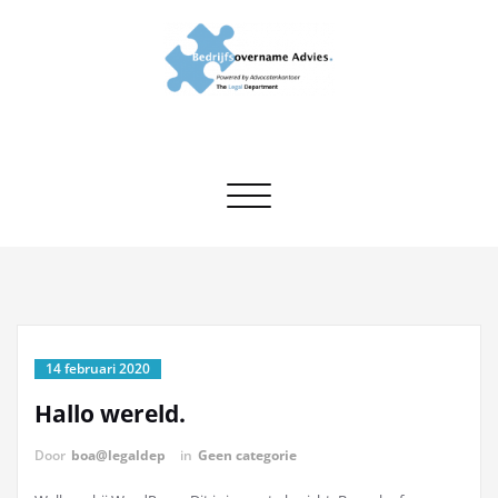
Ga
naar
de
inhoud
Ondersteuning bij
Juridisch advies en ondersteuning bij bedrijfsovernames
bedrijfsovernames
Toggle navigatie
14 februari 2020
Hallo wereld.
Door
boa@legaldep
in
Geen categorie