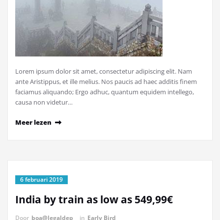
Lorem ipsum dolor sit amet, consectetur adipiscing elit. Nam
ante Aristippus, et ille melius. Nos paucis ad haec additis finem
faciamus aliquando; Ergo adhuc, quantum equidem intellego,
causa non videtur…
Meer lezen
6 februari 2019
India by train as low as 549,99€
Door
boa@legaldep
in
Early Bird