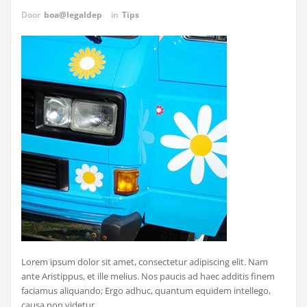
Door
boa@legaldep
in
Tips
Lorem ipsum dolor sit amet, consectetur adipiscing elit. Nam
ante Aristippus, et ille melius. Nos paucis ad haec additis finem
faciamus aliquando; Ergo adhuc, quantum equidem intellego,
causa non videtur…