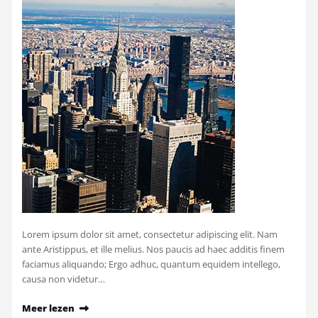
Lorem ipsum dolor sit amet, consectetur adipiscing elit. Nam
ante Aristippus, et ille melius. Nos paucis ad haec additis finem
faciamus aliquando; Ergo adhuc, quantum equidem intellego,
causa non videtur…
Meer lezen